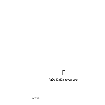
תיק וקייס DoDo כלול
מידע