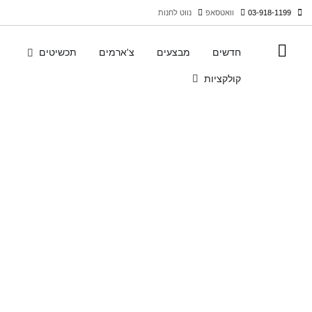
03-918-1199
וואטסאפ
נווט לחנות
חדשים
מבצעים
צ'ארמים
תכשיטים
קולקציות