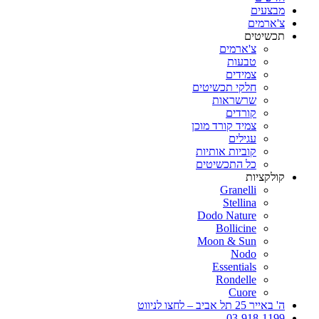
מבצעים
צ'ארמים
תכשיטים
צ'ארמים
טבעות
צמידים
חלקי תכשיטים
שרשראות
קורדים
צמיד קורד מוכן
עגילים
קוביות אותיות
כל התכשיטים
קולקציות
Granelli
Stellina
Dodo Nature
Bollicine
Moon & Sun
Nodo
Essentials
Rondelle
Cuore
ה' באייר 25 תל אביב – לחצו לניווט
03-918-1199