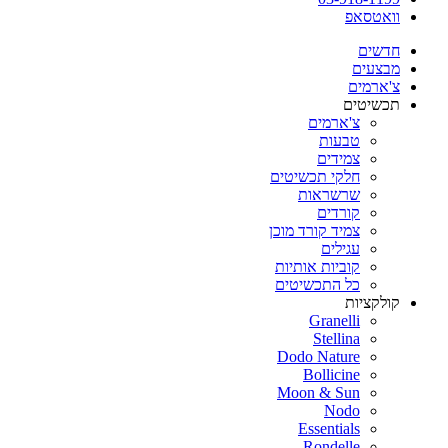
וואטסאפ
חדשים
מבצעים
צ'ארמים
תכשיטים
צ'ארמים
טבעות
צמידים
חלקי תכשיטים
שרשראות
קורדים
צמיד קורד מוכן
עגילים
קוביות אותיות
כל התכשיטים
קולקציות
Granelli
Stellina
Dodo Nature
Bollicine
Moon & Sun
Nodo
Essentials
Rondelle