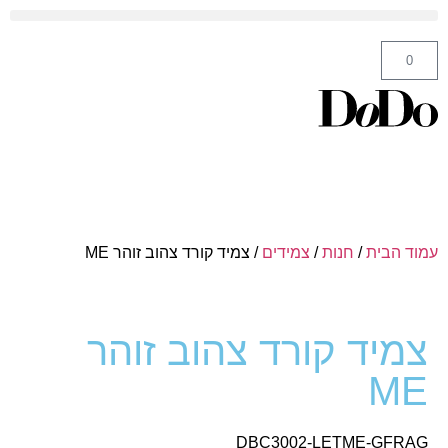
ה' באייר 25 תל אביב – לחצו לניווט
0
עמוד הבית
/
חנות
/
צמידים
/ צמיד קורד צהוב זוהר ME
צמיד קורד צהוב זוהר
ME
DBC3002-LETME-GFRAG