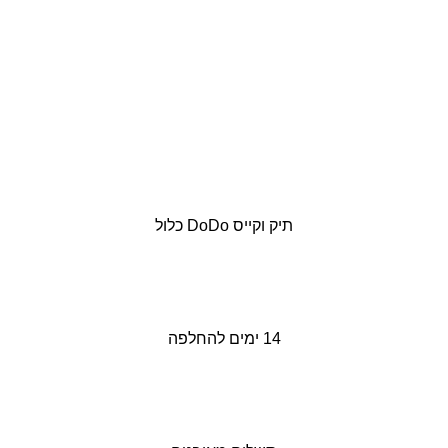
תיק וקייס DoDo כלול
14 ימים להחלפה