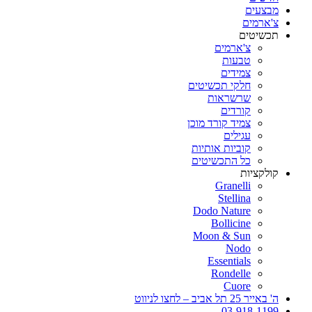
מבצעים
צ'ארמים
תכשיטים
צ'ארמים
טבעות
צמידים
חלקי תכשיטים
שרשראות
קורדים
צמיד קורד מוכן
עגילים
קוביות אותיות
כל התכשיטים
קולקציות
Granelli
Stellina
Dodo Nature
Bollicine
Moon & Sun
Nodo
Essentials
Rondelle
Cuore
ה' באייר 25 תל אביב – לחצו לניווט
03-918-1199