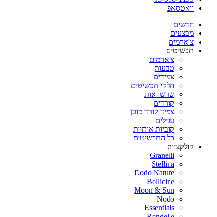
וואטסאפ
חדשים
מבצעים
צ'ארמים
תכשיטים
צ'ארמים
טבעות
צמידים
חלקי תכשיטים
שרשראות
קורדים
צמיד קורד מוכן
עגילים
קוביות אותיות
כל התכשיטים
קולקציות
Granelli
Stellina
Dodo Nature
Bollicine
Moon & Sun
Nodo
Essentials
Rondelle