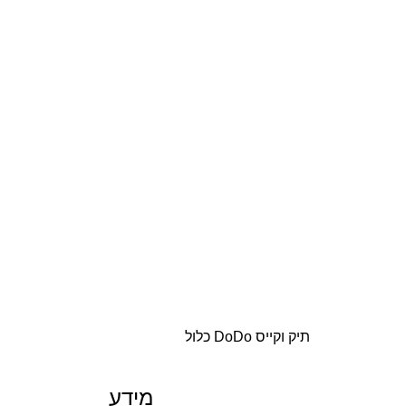
תיק וקייס DoDo כלול
מידע