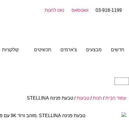
03-918-1199
וואטסאפ
נווט לחנות
חדשים
מבצעים
צ'ארמים
תכשיטים
קולקציות
עמוד הבית
/
חנות
/
טבעות
/ טבעת פנינה STELLINA