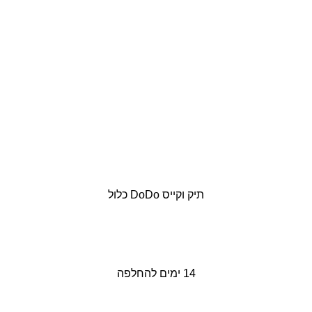
תיק וקייס DoDo כלול
14 ימים להחלפה