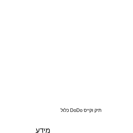
תיק וקייס DoDo כלול
מידע