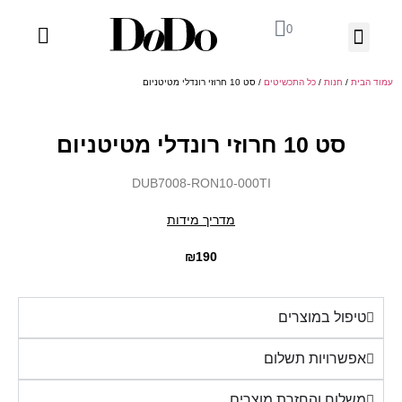
0
03-918-1199
ה' באייר 25 תל אביב – לחצו לניווט
עמוד הבית
/
חנות
/
כל התכשיטים
/ סט 10 חרוזי רונדלי מטיטניום
סט 10 חרוזי רונדלי מטיטניום
DUB7008-RON10-000TI
מדריך מידות
₪
190
טיפול במוצרים
אפשרויות תשלום
משלוח והחזרת מוצרים