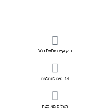
תיק וקייס DoDo כלול
14 ימים להחלפה
תשלום מאובטח