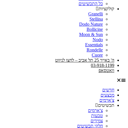
כל התכשיטים
קולקציות
Granelli
Stellina
Dodo Nature
Bollicine
Moon & Sun
Nodo
Essentials
Rondelle
Cuore
ה' באייר 25 תל אביב – לחצו לניווט
03-918-1199
וואטסאפ
חדשים
מבצעים
צ'ארמים
תכשיטים
צ'ארמים
טבעות
צמידים
חלקי תכשיטים