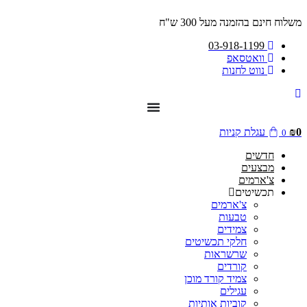
דלג
משלוח חינם בהזמנה מעל 300 ש"ח
לתוכן
03-918-1199
וואטסאפ
נווט לחנות
0
₪
עגלת קניות
0
חדשים
מבצעים
צ'ארמים
תכשיטים
צ'ארמים
טבעות
צמידים
חלקי תכשיטים
שרשראות
קורדים
צמיד קורד מוכן
עגילים
קוביות אותיות