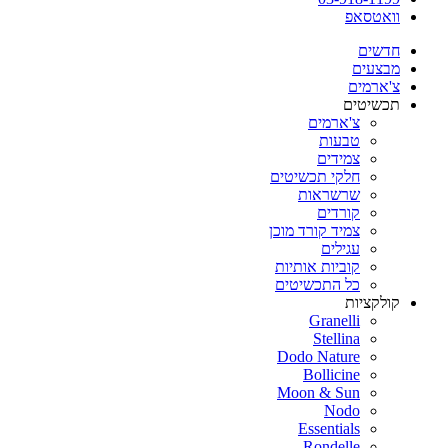
וואטסאפ
חדשים
מבצעים
צ'ארמים
תכשיטים
צ'ארמים
טבעות
צמידים
חלקי תכשיטים
שרשראות
קורדים
צמיד קורד מוכן
עגילים
קוביות אותיות
כל התכשיטים
קולקציות
Granelli
Stellina
Dodo Nature
Bollicine
Moon & Sun
Nodo
Essentials
Rondelle