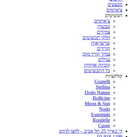
מבצעים
צ'ארמים
תכשיטים
צ'ארמים
טבעות
צמידים
חלקי תכשיטים
שרשראות
קורדים
צמיד קורד מוכן
עגילים
קוביות אותיות
כל התכשיטים
קולקציות
Granelli
Stellina
Dodo Nature
Bollicine
Moon & Sun
Nodo
Essentials
Rondelle
Cuore
ה' באייר 25 תל אביב – לחצו לניווט
03-918-1199