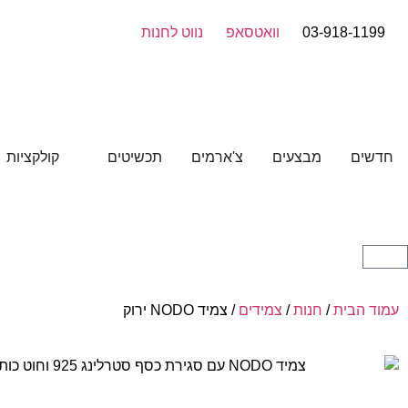
03-918-1199
וואטסאפ
נווט לחנות
חדשים
מבצעים
צ'ארמים
תכשיטים
קולקציות
עמוד הבית
/
חנות
/
צמידים
/ צמיד NODO ירוק