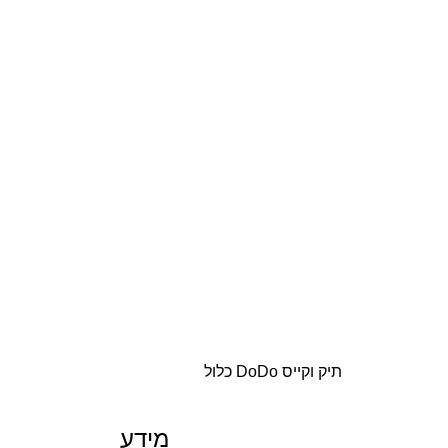
תיק וקייס DoDo כלול
מידע