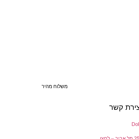
משלוח מהיר
צירת קשר
ה' באייר 25 תל אביב – לחצו