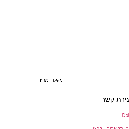
משלוח מהיר
צירת קשר
ה' באייר 25 תל אביב – לחצו