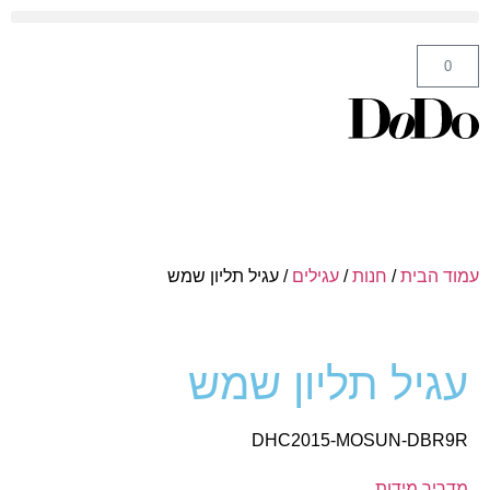
ה' באייר 25 תל אביב – לחצו לניווט
0
עמוד הבית
/
חנות
/
עגילים
/ עגיל תליון שמש
עגיל תליון שמש
DHC2015-MOSUN-DBR9R
מדריך מידות