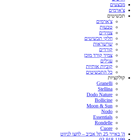
מבצעים
צ'ארמים
תכשיטים
צ'ארמים
טבעות
צמידים
חלקי תכשיטים
שרשראות
קורדים
צמיד קורד מוכן
עגילים
קוביות אותיות
כל התכשיטים
קולקציות
Granelli
Stellina
Dodo Nature
Bollicine
Moon & Sun
Nodo
Essentials
Rondelle
Cuore
ה' באייר 25 תל אביב – לחצו לניווט
03-918-1199