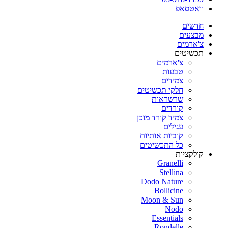
וואטסאפ
חדשים
מבצעים
צ'ארמים
תכשיטים
צ'ארמים
טבעות
צמידים
חלקי תכשיטים
שרשראות
קורדים
צמיד קורד מוכן
עגילים
קוביות אותיות
כל התכשיטים
קולקציות
Granelli
Stellina
Dodo Nature
Bollicine
Moon & Sun
Nodo
Essentials
Rondelle