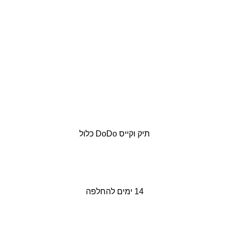
תיק וקייס DoDo כלול
14 ימים להחלפה