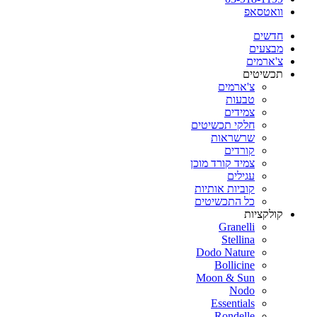
וואטסאפ
חדשים
מבצעים
צ'ארמים
תכשיטים
צ'ארמים
טבעות
צמידים
חלקי תכשיטים
שרשראות
קורדים
צמיד קורד מוכן
עגילים
קוביות אותיות
כל התכשיטים
קולקציות
Granelli
Stellina
Dodo Nature
Bollicine
Moon & Sun
Nodo
Essentials
Rondelle