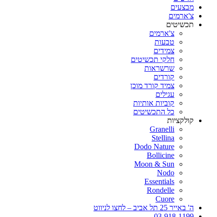
מבצעים
צ'ארמים
תכשיטים
צ'ארמים
טבעות
צמידים
חלקי תכשיטים
שרשראות
קורדים
צמיד קורד מוכן
עגילים
קוביות אותיות
כל התכשיטים
קולקציות
Granelli
Stellina
Dodo Nature
Bollicine
Moon & Sun
Nodo
Essentials
Rondelle
Cuore
ה' באייר 25 תל אביב – לחצו לניווט
03-918-1199