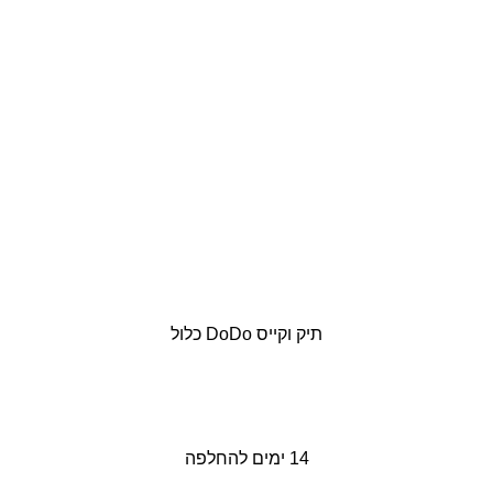
תיק וקייס DoDo כלול
14 ימים להחלפה