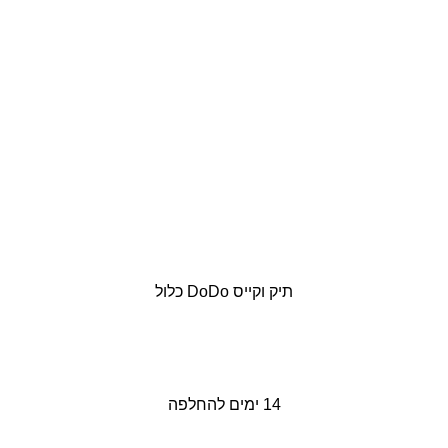
תיק וקייס DoDo כלול
14 ימים להחלפה