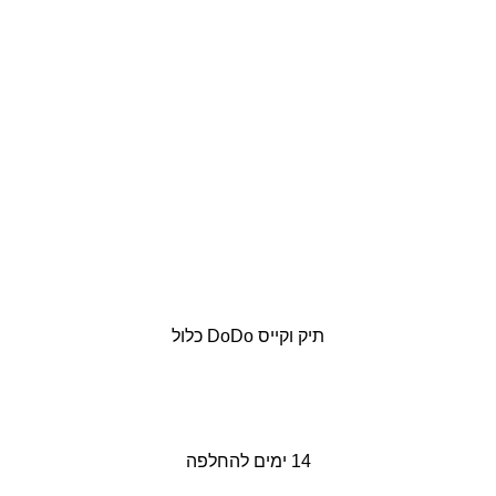
תיק וקייס DoDo כלול
14 ימים להחלפה