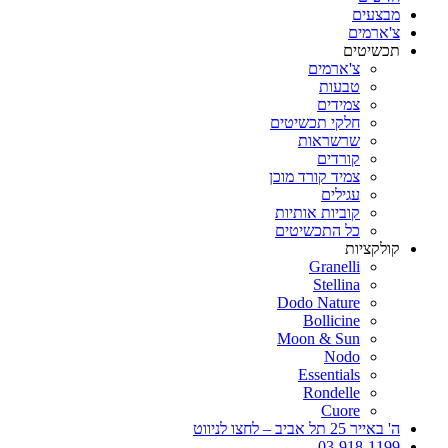
מבצעים
צ'ארמים
תכשיטים
צ'ארמים
טבעות
צמידים
חלקי תכשיטים
שרשראות
קורדים
צמיד קורד מוכן
עגילים
קוביות אותיות
כל התכשיטים
קולקציות
Granelli
Stellina
Dodo Nature
Bollicine
Moon & Sun
Nodo
Essentials
Rondelle
Cuore
ה' באייר 25 תל אביב – לחצו לניווט
03-918-1199