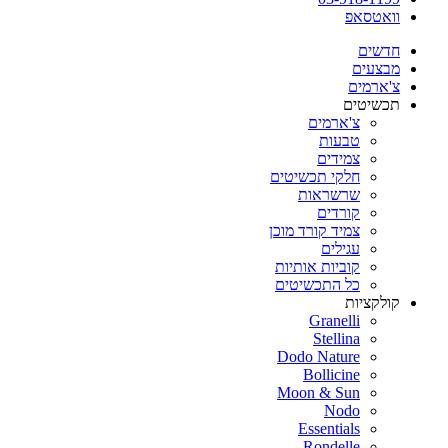
וואטסאפ
חדשים
מבצעים
צ'ארמים
תכשיטים
צ'ארמים
טבעות
צמידים
חלקי תכשיטים
שרשראות
קורדים
צמיד קורד מוכן
עגילים
קוביות אותיות
כל התכשיטים
קולקציות
Granelli
Stellina
Dodo Nature
Bollicine
Moon & Sun
Nodo
Essentials
Rondelle