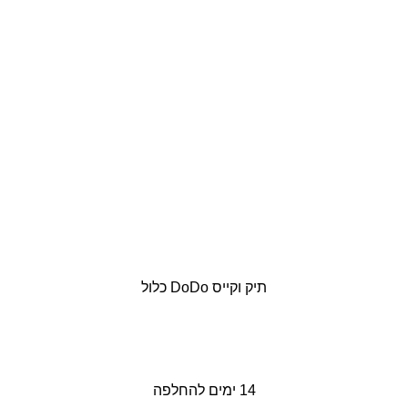
תיק וקייס DoDo כלול
14 ימים להחלפה