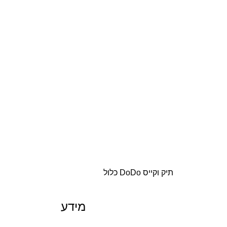
תיק וקייס DoDo כלול
מידע