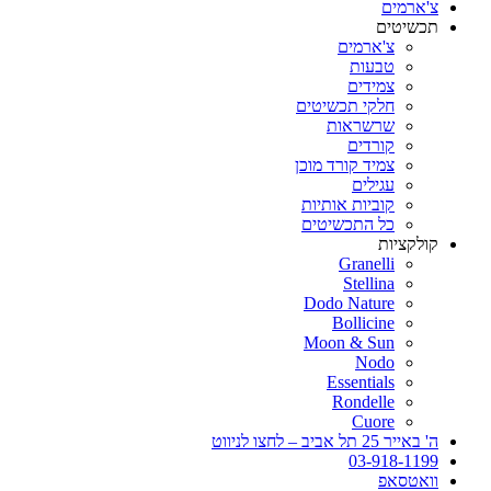
צ'ארמים
תכשיטים
צ'ארמים
טבעות
צמידים
חלקי תכשיטים
שרשראות
קורדים
צמיד קורד מוכן
עגילים
קוביות אותיות
כל התכשיטים
קולקציות
Granelli
Stellina
Dodo Nature
Bollicine
Moon & Sun
Nodo
Essentials
Rondelle
Cuore
ה' באייר 25 תל אביב – לחצו לניווט
03-918-1199
וואטסאפ