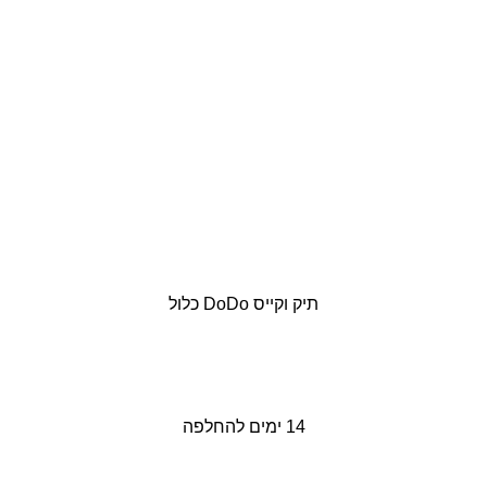
תיק וקייס DoDo כלול
14 ימים להחלפה