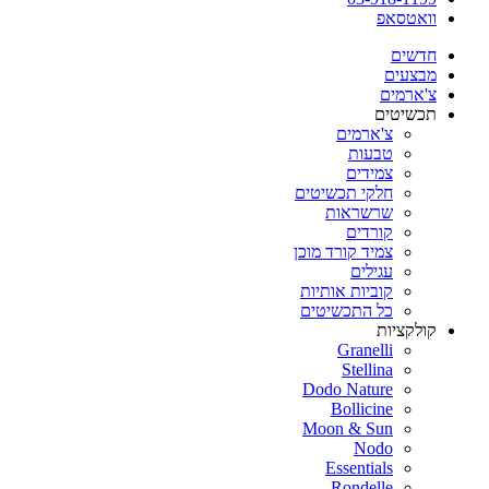
וואטסאפ
חדשים
מבצעים
צ'ארמים
תכשיטים
צ'ארמים
טבעות
צמידים
חלקי תכשיטים
שרשראות
קורדים
צמיד קורד מוכן
עגילים
קוביות אותיות
כל התכשיטים
קולקציות
Granelli
Stellina
Dodo Nature
Bollicine
Moon & Sun
Nodo
Essentials
Rondelle