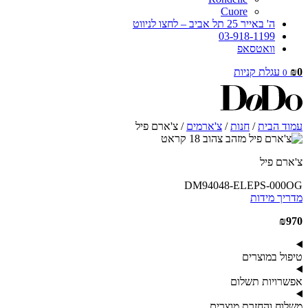
Cuore
ה' באייר 25 תל אביב – לחצו לניווט
03-918-1199
וואטסאפ
0
₪
עגלת קניות
0
עמוד הבית
/
חנות
/
צ'ארמים
/ צ'ארם פיל
צ'ארם פיל
DM94048-ELEPS-000OG
מדריך מידות
₪
970
טיפול במוצרים
אפשרויות תשלום
משלוח והחזרת מוצרים