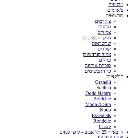
מבצעים
צ'ארמים
תכשיטים
צ'ארמים
טבעות
צמידים
חלקי תכשיטים
שרשראות
קורדים
צמיד קורד מוכן
עגילים
קוביות אותיות
כל התכשיטים
קולקציות
Granelli
Stellina
Dodo Nature
Bollicine
Moon & Sun
Nodo
Essentials
Rondelle
Cuore
ה' באייר 25 תל אביב – לחצו לניווט
03-918-1199