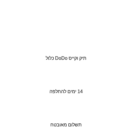
תיק וקייס DoDo כלול
14 ימים להחלפה
תשלום מאובטח