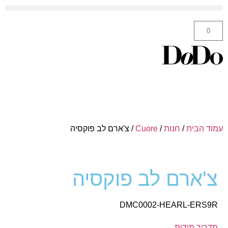
ה' באייר 25 תל אביב – לחצו לניווט
0
עמוד הבית
/
חנות
/
Cuore
/ צ'ארם לב פוקסיה
צ'ארם לב פוקסיה
DMC0002-HEARL-ERS9R
מדריך מידות