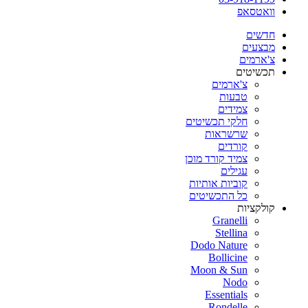
וואטסאפ
חדשים
מבצעים
צ'ארמים
תכשיטים
צ'ארמים
טבעות
צמידים
חלקי תכשיטים
שרשראות
קורדים
צמיד קורד מוכן
עגילים
קוביות אותיות
כל התכשיטים
קולקציות
Granelli
Stellina
Dodo Nature
Bollicine
Moon & Sun
Nodo
Essentials
Rondelle