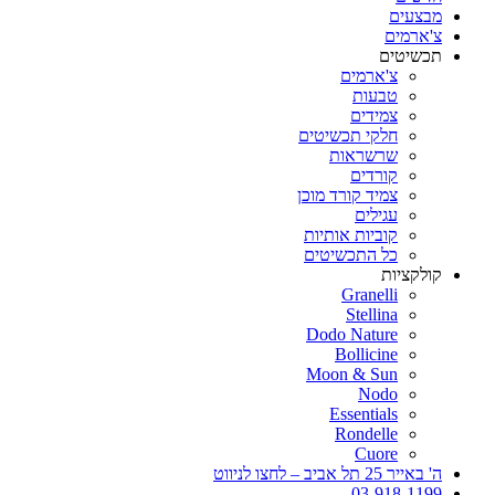
מבצעים
צ'ארמים
תכשיטים
צ'ארמים
טבעות
צמידים
חלקי תכשיטים
שרשראות
קורדים
צמיד קורד מוכן
עגילים
קוביות אותיות
כל התכשיטים
קולקציות
Granelli
Stellina
Dodo Nature
Bollicine
Moon & Sun
Nodo
Essentials
Rondelle
Cuore
ה' באייר 25 תל אביב – לחצו לניווט
03-918-1199