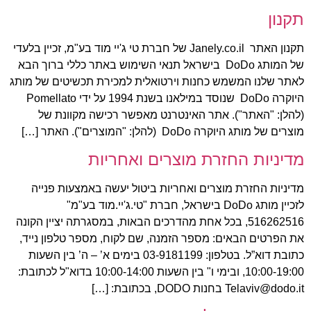
תקנון
תקנון האתר Janely.co.il של חברת טי ג'יי מוד בע"מ, זכיין בלעדי
של המותג DoDo בישראל תנאי השימוש באתר כללי ברוך הבא
לאתר שלנו המשמש כחנות וירטואלית למכירת תכשיטים של מותג
היוקרה DoDo שנוסד במילאנו בשנת 1994 על ידי Pomellato
(להלן: "האתר"). אתר האינטרנט מאפשר רכישה מקוונת של
מוצרים של מותג היוקרה DoDo (להלן: "המוצרים"). האתר […]
מדיניות החזרת מוצרים ואחריות
מדיניות החזרת מוצרים ואחריות ביטול יעשה באמצעות פנייה
לזכיין מותג DoDo בישראל, חברת "טי.ג'יי.מוד בע"מ"
516262516, בכל אחת מהדרכים הבאות, במסגרתה יציין הקונה
את הפרטים הבאים: מספר הזמנה, שם לקוח, מספר טלפון נייד,
כתובת דוא”ל. בטלפון: 03-9181199 בימים א’ – ה’ בין השעות
10:00-19:00, ובימי ו" בין השעות 10:00-14:00 בדוא"ל לכתובת:
Telaviv@dodo.it בחנות DODO, בכתובת: […]