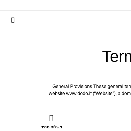
Term
General Provisions These general term
website www.dodo.it (“Website”), a dom
משלוח מהיר