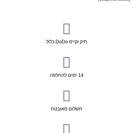
תיק וקייס DoDo כלול
14 ימים להחלפה
תשלום מאובטח