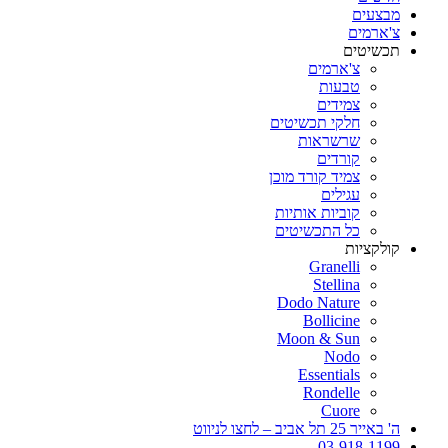
מבצעים
צ'ארמים
תכשיטים
צ'ארמים
טבעות
צמידים
חלקי תכשיטים
שרשראות
קורדים
צמיד קורד מוכן
עגילים
קוביות אותיות
כל התכשיטים
קולקציות
Granelli
Stellina
Dodo Nature
Bollicine
Moon & Sun
Nodo
Essentials
Rondelle
Cuore
ה' באייר 25 תל אביב – לחצו לניווט
03-918-1199