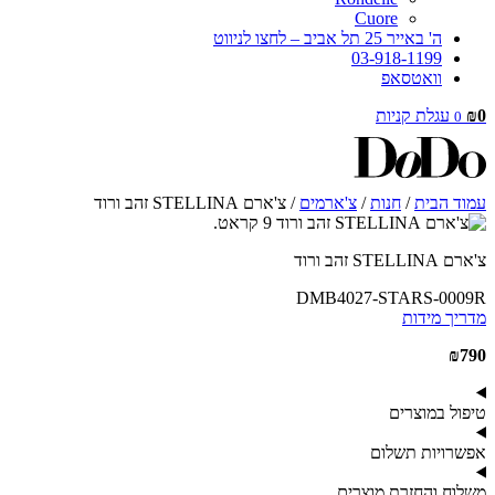
Cuore
ה' באייר 25 תל אביב – לחצו לניווט
03-918-1199
וואטסאפ
0
₪
עגלת קניות
0
עמוד הבית
/
חנות
/
צ'ארמים
/ צ'ארם STELLINA זהב ורוד
צ'ארם STELLINA זהב ורוד
DMB4027-STARS-0009R
מדריך מידות
₪
790
טיפול במוצרים
אפשרויות תשלום
משלוח והחזרת מוצרים