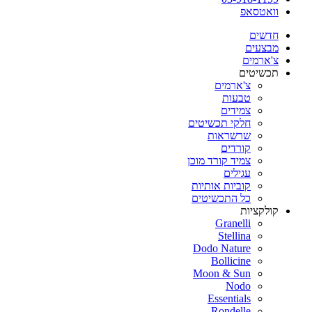
וואטסאפ
חדשים
מבצעים
צ'ארמים
תכשיטים
צ'ארמים
טבעות
צמידים
חלקי תכשיטים
שרשראות
קורדים
צמיד קורד מוכן
עגילים
קוביות אותיות
כל התכשיטים
קולקציות
Granelli
Stellina
Dodo Nature
Bollicine
Moon & Sun
Nodo
Essentials
Rondelle